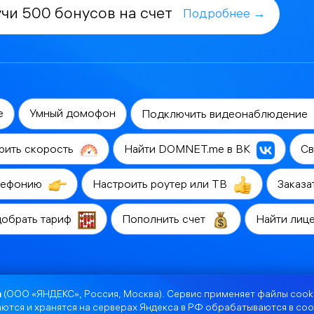
чи 500 бонусов на счет
Подробнее →
е
Умный домофон
Подключить видеонаблюдение
рить скорость
Найти DOMNET.me в ВК
Св
лефонию
Настроить роутер или ТВ
Заказа
обрать тариф
Пополнить счет
Найти лиц
а
(ООО «ЯНДЕКС», Россия, Москва). Сервис применяет файлы cooki
ются и хранятся на серверах Яндекса в РФ обрабатываются в соо