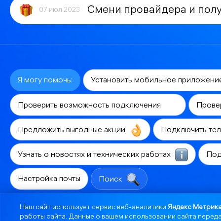
Смени провайдера и полу
07 июл 2023
Я могу помочь:
Установить мобильное приложени
Проверить возможность подключения
Прове
Предложить выгодные акции
Подключить те
Узнать о новостях и технических работах
Под
Настройка почты
Поиск
Наш сайт использует сервис веб-аналитики
Яндекс Метрик
работы сайта. Данные о вашем использовании сайта переда